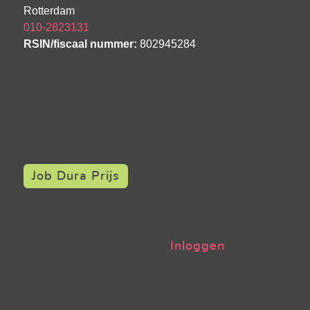
Rotterdam
010-2823131
RSIN/fiscaal nummer:
802945284
Home
Over het fonds
Aanvragen
Donaties
Job Dura Prijs
Nieuws
Contact
Inloggen
Sitemap
Beleid
Privacyverklaring